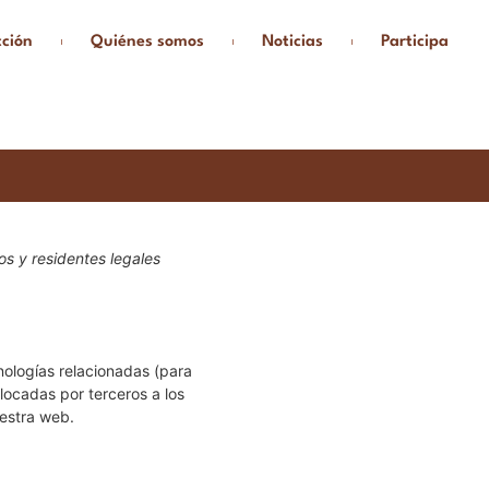
ción
Quiénes somos
Noticias
Participa
os y residentes legales
cnologías relacionadas (para
ocadas por terceros a los
estra web.